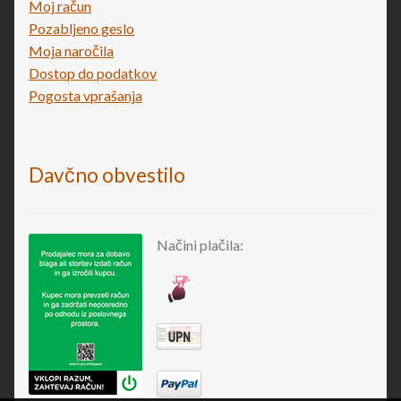
Moj račun
Pozabljeno geslo
Moja naročila
Dostop do podatkov
Pogosta vprašanja
Davčno obvestilo
Načini plačila: