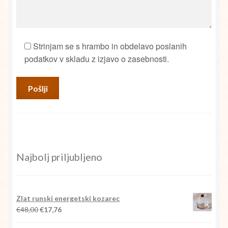
Strinjam se s hrambo in obdelavo poslanih
podatkov v skladu z izjavo o zasebnosti.
Najbolj priljubljeno
Zlat runski energetski kozarec
Izvirna
Trenutna
€
48,00
€
17,76
cena
cena