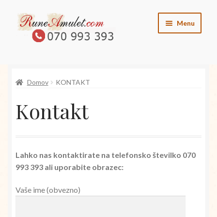
Skip
Skip
Menu
to
to
navigation
content
O runah
Domov
KONTAKT
O angelih
Kontakt
O vilincih
O elementih
Lahko nas kontaktirate na telefonsko številko 070
Kontakt
993 393 ali uporabite obrazec:
Trgovina
Vaše ime (obvezno)