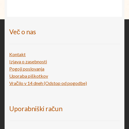
je
je:
bila:
€17,76.
€48,00.
Več o nas
Kontakt
Izjava o zasebnosti
Pogoji poslovanja
Uporaba piškotkov
Vračilo v 14 dneh (Odstop od pogodbe)
Uporabniški račun