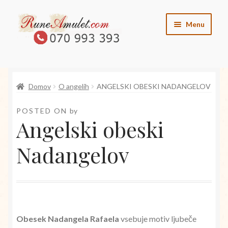
Skip
Skip
Menu
to
to
navigation
content
O runah
Domov
O angelih
ANGELSKI OBESKI NADANGELOV
O angelih
POSTED ON
by
O vilincih
Angelski obeski
O elementih
Nadangelov
Kontakt
Trgovina
Obesek Nadangela Rafaela
vsebuje motiv ljubeče