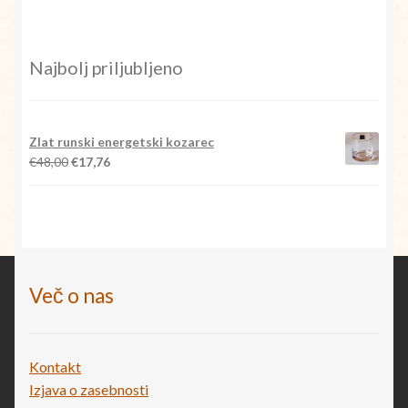
Najbolj priljubljeno
Zlat runski energetski kozarec
Izvirna
Trenutna
€
48,00
€
17,76
cena
cena
je
je:
bila:
€17,76.
€48,00.
Več o nas
Kontakt
Izjava o zasebnosti