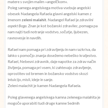
matere s svojim malim »angelčkom«.
Poleg samega angelskega motiva vsebuje angelski
obesek Nadangela Rafaela glavni angelski kamen z
imenom
zeleni malahit
. Nadangel Rafael je
zdravilni
aspekt Boga
. Znan je kot božanski zdravilec, pomaga pa
nam najti tudi notranje vodstvo, sočutje, ljubezen,
ravnovesje in navdih.
Rafael nam pomaga pri zdravljenju in nam razkriva, da
lahko s pomočjo znanja dosežemo nebeško kraljestvo.
Rafael, Nebesni zdravnik, daje napotke za zdrav način
življenja, pomaga pri vsem, ki zahtevajo zdravljenje,
oprostitev od bremen in božansko vodstvo skozi
intuicijo, misli, ideje in sanje.
Zeleni malachit je kamen Nadangela Rafaela.
Poleg glavenega angelskega kamna zelenega malahita je
mogoče uporabiti tudi druge kamne Sedmih