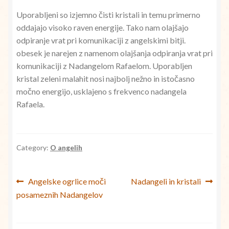
Uporabljeni so izjemno čisti kristali in temu primerno
oddajajo visoko raven energije. Tako nam olajšajo
odpiranje vrat pri komunikaciji z angelskimi bitji.
obesek je narejen z namenom olajšanja odpiranja vrat pri
komunikaciji z Nadangelom Rafaelom. Uporabljen
kristal zeleni malahit nosi najbolj nežno in istočasno
močno energijo, usklajeno s frekvenco nadangela
Rafaela.
Category:
O angelih
Navigacija
Previous
Next
Angelske ogrlice moči
Nadangeli in kristali
post:
post:
posameznih Nadangelov
prispevka