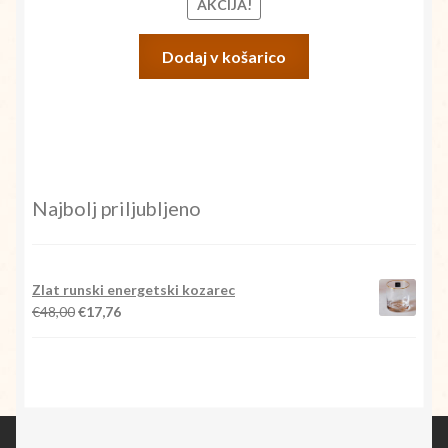
AKCIJA!
Dodaj v košarico
Najbolj priljubljeno
Zlat runski energetski kozarec
Izvirna
Trenutna
€
48,00
€
17,76
cena
cena
je
je:
bila:
€17,76.
€48,00.