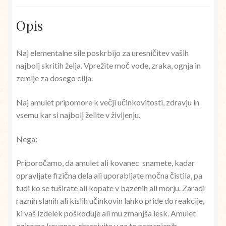
Opis
Naj elementalne sile poskrbijo za uresničitev vaših
najbolj skritih želja. Vprežite moč vode, zraka, ognja in
zemlje za dosego cilja.
Naj amulet pripomore k večji učinkovitosti, zdravju in
vsemu kar si najbolj želite v življenju.
Nega:
Priporočamo, da amulet ali kovanec snamete, kadar
opravljate fizična dela ali uporabljate močna čistila, pa
tudi ko se tuširate ali kopate v bazenih ali morju. Zaradi
raznih slanih ali kislih učinkovin lahko pride do reakcije,
ki vaš izdelek poškoduje ali mu zmanjša lesk. Amulet
oziroma kovanec shranjujte v za to namenjenih