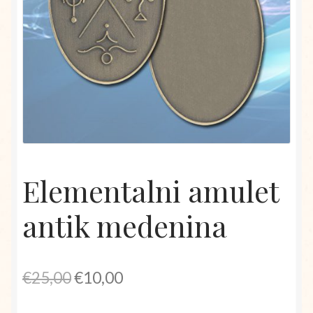
Elementalni amulet
antik medenina
Izvirna
Trenutna
€
25,00
€
10,00
cena
cena