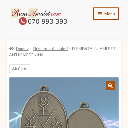
Skip
Skip
Menu
to
to
navigation
content
O runah
Domov
Elementalni amuleti
ELEMENTALNI AMULET
O angelih
ANTIK MEDENINA
O vilincih
AKCIJA!
O elementih
🔍
Kontakt
Trgovina