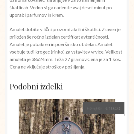
škatlicah. Vedno si ga nadenite vsaj deset minut po
uporabi parfumov in krem.
Amulet dobite v lični prozorni akrilni škatlici. Zraven je
priložen še ročno izdelan certifikat avtentičnosti.
Amulet je pobakren in površinsko obdelan. Amulet
vsebuje tudi krogec (rinko) za vstavitev vrvice. Velikost
amuleta je 38x24mm. Teža 27 gramov.Cena je za 1 kos.
Cena ne vključuje stroškov pošiljanja.
Podobni izdelki
Izvirna
Trenu
€
25,00
€
10,00
cena
cena
je
je:
bila:
€10,00