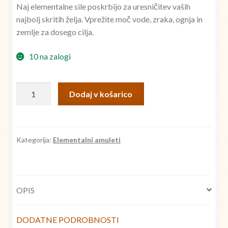
Naj elementalne sile poskrbijo za uresničitev vaših
je
je:
najbolj skritih želja. Vprežite moč vode, zraka, ognja in
bila:
€10,00.
zemlje za dosego cilja.
€25,00.
10 na zalogi
Elementalni
Dodaj v košarico
amulet
antik
medenina
količina
Kategorija:
Elementalni amuleti
OPIS
DODATNE PODROBNOSTI