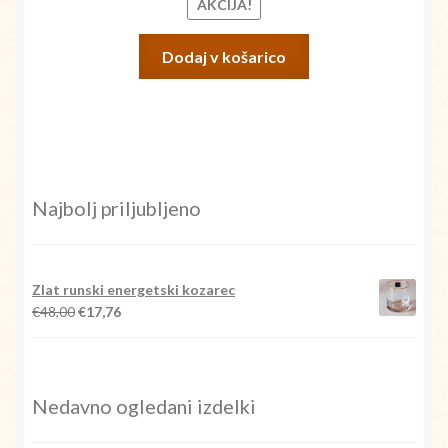
AKCIJA!
Dodaj v košarico
Najbolj priljubljeno
Zlat runski energetski kozarec
Izvirna
Trenutna
€
48,00
€
17,76
cena
cena
je
je:
bila:
€17,76.
€48,00.
Nedavno ogledani izdelki