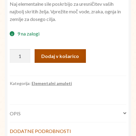
Naj elementalne sile poskrbijo za uresničitev vaših
je
je:
najbolj skritih želja. Vprežite moč vode, zraka, ognja in
bila:
€10,00.
zemlje za dosego cilja.
€25,00.
9 na zalogi
Elementalni
Dodaj v košarico
amulet
antik
srebro
količina
Kategorija:
Elementalni amuleti
OPIS
DODATNE PODROBNOSTI