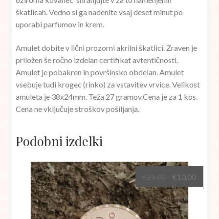
škatlicah. Vedno si ga nadenite vsaj deset minut po
uporabi parfumov in krem.
Amulet dobite v lični prozorni akrilni škatlici. Zraven je
priložen še ročno izdelan certifikat avtentičnosti.
Amulet je pobakren in površinsko obdelan. Amulet
vsebuje tudi krogec (rinko) za vstavitev vrvice. Velikost
amuleta je 38x24mm. Teža 27 gramov.Cena je za 1 kos.
Cena ne vključuje stroškov pošiljanja.
Podobni izdelki
Izvirna
Trenu
€
25,00
€
10,00
cena
cena
je
je:
bila:
€10,00