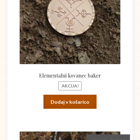
€25,00.
Elementalni kovanec baker
AKCIJA!
Dodaj v košarico