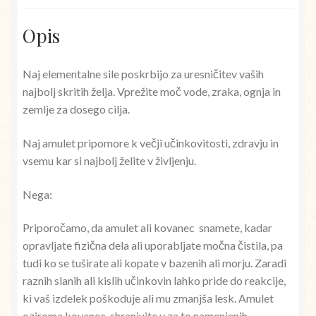
Opis
Naj elementalne sile poskrbijo za uresničitev vaših
najbolj skritih želja. Vprežite moč vode, zraka, ognja in
zemlje za dosego cilja.
Naj amulet pripomore k večji učinkovitosti, zdravju in
vsemu kar si najbolj želite v življenju.
Nega:
Priporočamo, da amulet ali kovanec snamete, kadar
opravljate fizična dela ali uporabljate močna čistila, pa
tudi ko se tuširate ali kopate v bazenih ali morju. Zaradi
raznih slanih ali kislih učinkovin lahko pride do reakcije,
ki vaš izdelek poškoduje ali mu zmanjša lesk. Amulet
oziroma kovanec shranjujte v za to namenjenih