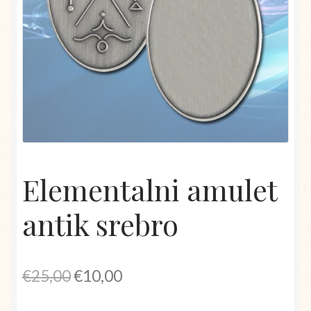
Elementalni amulet
antik srebro
Izvirna
Trenutna
€
25,00
€
10,00
cena
cena