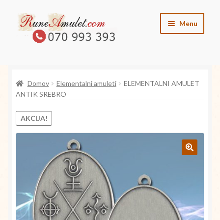
Skip
Skip
Menu
to
to
navigation
content
O runah
Domov
Elementalni amuleti
ELEMENTALNI AMULET
O angelih
ANTIK SREBRO
O vilincih
AKCIJA!
O elementih
🔍
Kontakt
Trgovina