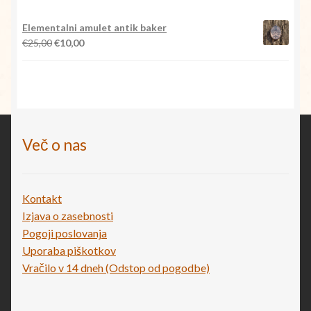
Elementalni amulet antik baker
Izvirna
Trenutna
€
25,00
€
10,00
cena
cena
je
je:
bila:
€10,00.
€25,00.
Več o nas
Kontakt
Izjava o zasebnosti
Pogoji poslovanja
Uporaba piškotkov
Vračilo v 14 dneh (Odstop od pogodbe)