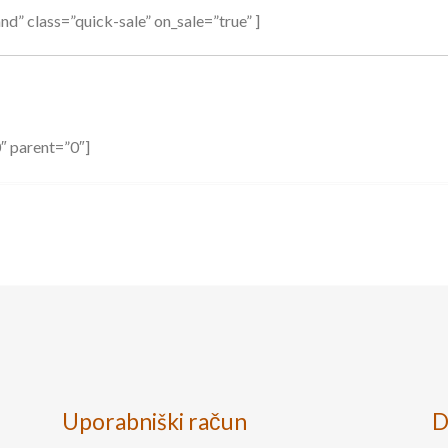
d” class=”quick-sale” on_sale=”true” ]
″ parent=”0″]
Uporabniški račun
D