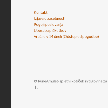
Kontakt
Izjava o zasebnosti
Pogoji poslovanja
Uporaba piškotkov
Vračilo v 14 dneh (Odstop od pogodbe)
© RuneAmulet-spletni kotiček in trgovina za
.