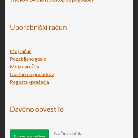
Uporabniški račun
Moj račun
Pozabljeno geslo
Moja naročila
Dostop do podatkov
Pogosta vprašanja
Davčno obvestilo
Načini plačila: