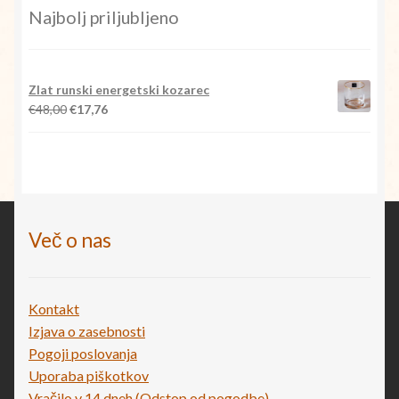
Najbolj priljubljeno
Zlat runski energetski kozarec
Izvirna
Trenutna
€
48,00
€
17,76
cena
cena
je
je:
bila:
€17,76.
€48,00.
Več o nas
Kontakt
Izjava o zasebnosti
Pogoji poslovanja
Uporaba piškotkov
Vračilo v 14 dneh (Odstop od pogodbe)