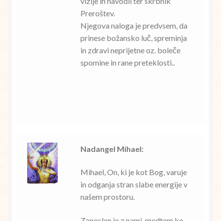
vizije in navodil ter skrbnik
Preroštev.
Njegova naloga je predvsem, da
prinese božansko luč, spreminja
in zdravi neprijetne oz. boleče
spomine in rane preteklosti..
Nadangel Mihael:
Mihael, On, ki je kot Bog, varuje
in odganja stran slabe energije v
našem prostoru.
Zaposlen je z nami, medtem ko