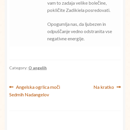
vam to zadaja velike bolečine,
pokličite Zadikiela posredovati.
Opogumlja nas, da ljubezen in
odpuščanje vedno odstranita vse
negativne energije.
Category:
O angelih
Navigacija
Previous
Next
Angelska ogrlica moči
Na kratko
post:
post:
Sedmih Nadangelov
prispevka