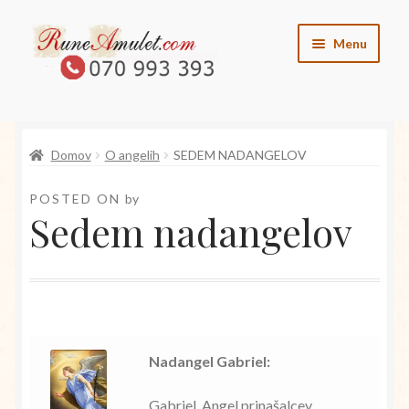
Skip
Skip
Menu
to
to
navigation
content
O runah
Domov
O angelih
SEDEM NADANGELOV
O angelih
POSTED ON
by
O vilincih
Sedem nadangelov
O elementih
Kontakt
Trgovina
Nadangel Gabriel:
Gabriel, Angel prinašalcev