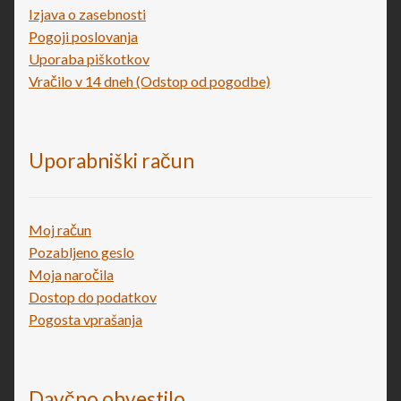
Izjava o zasebnosti
Pogoji poslovanja
Uporaba piškotkov
Vračilo v 14 dneh (Odstop od pogodbe)
Uporabniški račun
Moj račun
Pozabljeno geslo
Moja naročila
Dostop do podatkov
Pogosta vprašanja
Davčno obvestilo