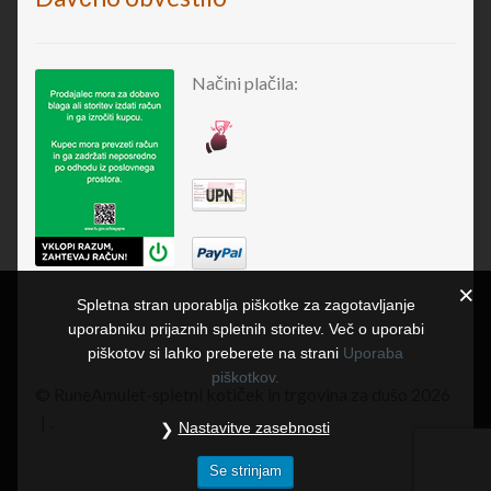
Načini plačila:
Spletna stran uporablja piškotke za zagotavljanje
uporabniku prijaznih spletnih storitev. Več o uporabi
piškotov si lahko preberete na strani
Uporaba
piškotkov.
© RuneAmulet-spletni kotiček in trgovina za dušo 2026
.
Nastavitve zasebnosti
Se strinjam