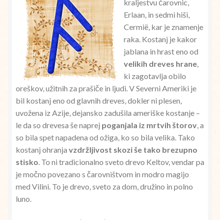
kraljestvu čarovnic,
Erlaan, in sedmi hiši,
Cermië, kar je znamenje
raka. Kostanj je kakor
jablana in hrast eno od
velikih dreves hrane
,
ki zagotavlja obilo
oreškov, užitnih za prašiče in ljudi. V Severni Ameriki je
bil kostanj eno od glavnih dreves, dokler ni plesen,
uvožena iz Azije, dejansko zadušila ameriške kostanje –
le da so drevesa še naprej
poganjala iz mrtvih štorov
, a
so bila spet napadena od ožiga, ko so bila velika. Tako
kostanj ohranja
vzdržljivost skozi še tako brezupno
stisko
. To ni tradicionalno sveto drevo Keltov, vendar pa
je močno povezano s čarovništvom in modro magijo
med Vilini. To je drevo, sveto za dom, družino in polno
luno.