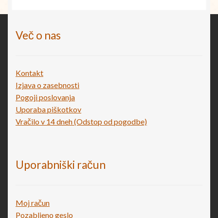
€48,00.
Več o nas
Kontakt
Izjava o zasebnosti
Pogoji poslovanja
Uporaba piškotkov
Vračilo v 14 dneh (Odstop od pogodbe)
Uporabniški račun
Moj račun
Pozabljeno geslo