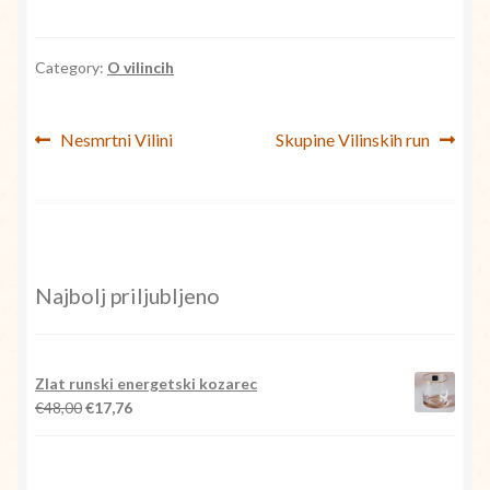
Category:
O vilincih
Navigacija
Previous
Next
Nesmrtni Vilini
Skupine Vilinskih run
post:
post:
prispevka
Najbolj priljubljeno
Zlat runski energetski kozarec
Izvirna
Trenutna
€
48,00
€
17,76
cena
cena
je
je:
bila:
€17,76.