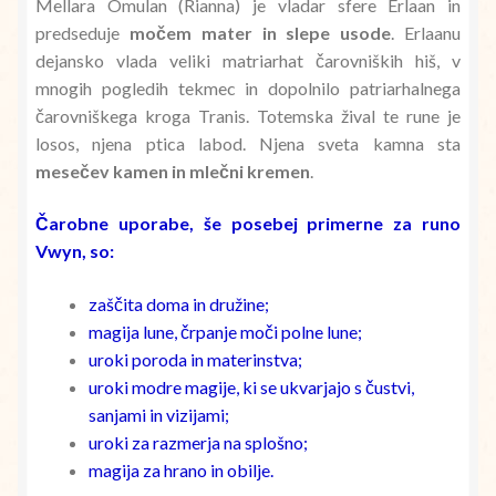
Mellara Omulan (Rianna) je vladar sfere Erlaan in
predseduje
močem mater in slepe usode
. Erlaanu
dejansko vlada veliki matriarhat čarovniških hiš, v
mnogih pogledih tekmec in dopolnilo patriarhalnega
čarovniškega kroga Tranis. Totemska žival te rune je
losos, njena ptica labod. Njena sveta kamna sta
mesečev kamen in mlečni kremen
.
Čarobne uporabe, še posebej primerne za runo
Vwyn, so:
zaščita doma in družine;
magija lune, črpanje moči polne lune;
uroki poroda in materinstva;
uroki modre magije, ki se ukvarjajo s čustvi,
sanjami in vizijami;
uroki za razmerja na splošno;
magija za hrano in obilje.