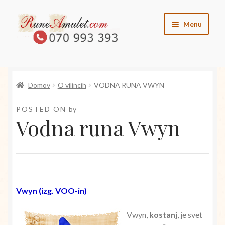
Skip
Skip
Menu
to
to
navigation
content
O runah
Domov
O vilincih
VODNA RUNA VWYN
O angelih
POSTED ON
by
O vilincih
Vodna runa Vwyn
O elementih
Kontakt
Vwyn (izg. VOO-in)
Trgovina
Vwyn,
kostanj
, je svet